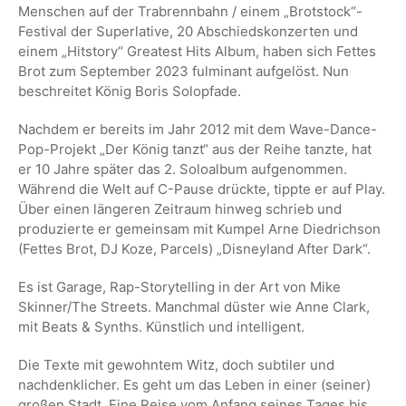
Menschen auf der Trabrennbahn / einem „Brotstock“-
Festival der Superlative, 20 Abschiedskonzerten und
einem „Hitstory“ Greatest Hits Album, haben sich Fettes
Brot zum September 2023 fulminant aufgelöst. Nun
beschreitet König Boris Solopfade.
Nachdem er bereits im Jahr 2012 mit dem Wave-Dance-
Pop-Projekt „Der König tanzt“ aus der Reihe tanzte, hat
er 10 Jahre später das 2. Soloalbum aufgenommen.
Während die Welt auf C-Pause drückte, tippte er auf Play.
Über einen längeren Zeitraum hinweg schrieb und
produzierte er gemeinsam mit Kumpel Arne Diedrichson
(Fettes Brot, DJ Koze, Parcels) „Disneyland After Dark“.
Es ist Garage, Rap-Storytelling in der Art von Mike
Skinner/The Streets. Manchmal düster wie Anne Clark,
mit Beats & Synths. Künstlich und intelligent.
Die Texte mit gewohntem Witz, doch subtiler und
nachdenklicher. Es geht um das Leben in einer (seiner)
großen Stadt. Eine Reise vom Anfang seines Tages bis