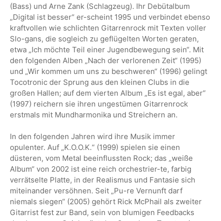
(Bass) und Arne Zank (Schlagzeug). Ihr Debütalbum
„Digital ist besser“ er-scheint 1995 und verbindet ebenso
kraftvollen wie schlichten Gitarrenrock mit Texten voller
Slo-gans, die sogleich zu geflügelten Worten geraten,
etwa „Ich möchte Teil einer Jugendbewegung sein“. Mit
den folgenden Alben „Nach der verlorenen Zeit“ (1995)
und „Wir kommen um uns zu beschweren“ (1996) gelingt
Tocotronic der Sprung aus den kleinen Clubs in die
großen Hallen; auf dem vierten Album „Es ist egal, aber“
(1997) reichern sie ihren ungestümen Gitarrenrock
erstmals mit Mundharmonika und Streichern an.
In den folgenden Jahren wird ihre Musik immer
opulenter. Auf „K.O.O.K.“ (1999) spielen sie einen
düsteren, vom Metal beeinflussten Rock; das „weiße
Album“ von 2002 ist eine reich orchestrier-te, farbig
verrätselte Platte, in der Realismus und Fantasie sich
miteinander versöhnen. Seit „Pu-re Vernunft darf
niemals siegen“ (2005) gehört Rick McPhail als zweiter
Gitarrist fest zur Band, sein von blumigen Feedbacks