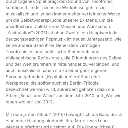
durchzogenes Spiel prägt den Sound von Tocotronic
künftig mit. In der nächsten Werkphase geht es in
musikalisch und lyrisch immer weiter verfeinerter Weise
um die Selbstwidersprüche unserer Existenz, um die
unauflösbare Dialektik von Müssen und Wün-schen.
„Kapitulation“ (2007) ist ohne Zweifel ein Hauptwerk der
deutschsprachigen Popmusik im neuen Jahrtausend, wie
keine andere Band ihrer Generation vermögen
Tocotronic es nun, politi-sche Statements und
philosophische Reflexionen, die Erkundungen des Selbst
und der Welt drumherum miteinander zu verbinden, und
auch musikalisch haben sie zu einer ganz eigenen
Sprache gefunden. „Kapitulation“ eröffnet eine
Werkphase, die später auch als Berlin-Trilogie
bezeichnet werden wird, außerdem gehören dazu die
Alben „Schall und Wahn“ aus dem Jahr 2010 und „Wie wir
leben wollen“ von 2013.
Mit dem „roten Album“ (2015) bewegt sich die Band durch
eine neue Häutung hindurch, ihre Mu-sik wird nun
wieder einfacher und direkter, auf „Die Unendlichkeit“