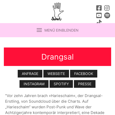
MENÜ EINBLENDEN
Drangsal
ANFRAGE
WEBSEITE
FACEBOOK
INSTAGRAM
SPOTIFY
PRESSE
"Vor zehn Jahren brach »Harieschaim«, der Drangsal-
Erstling, von Soundcloud über die Charts. Auf
„Harieschaim“ wurden Post-Punk und Wave der
Achtzigerjahre kontemporär interpretiert, eine Dekade