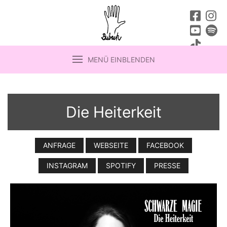
MENÜ EINBLENDEN
Die Heiterkeit
ANFRAGE
WEBSEITE
FACEBOOK
INSTAGRAM
SPOTIFY
PRESSE