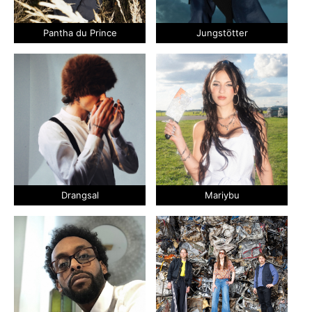
Pantha du Prince
Jungstötter
Drangsal
Mariybu